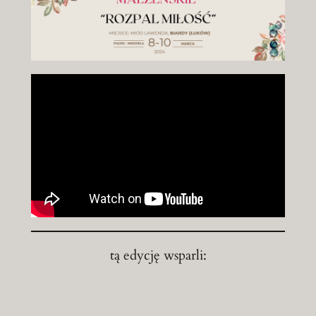
tą edycję wsparli: