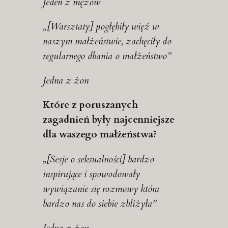
Jeden z mężów
„[Warsztaty] pogłębiły więź w
naszym małżeństwie, zachęciły do
regularnego dbania o małżeństwo”
Jedna z żon
Które z poruszanych
zagadnień były najcenniejsze
dla waszego małżeństwa?
„
[Sesje o seksualności] bardzo
inspirujące i spowodowały
wywiązanie się rozmowy która
bardzo nas do siebie zbliżyła”
Jedna z żon