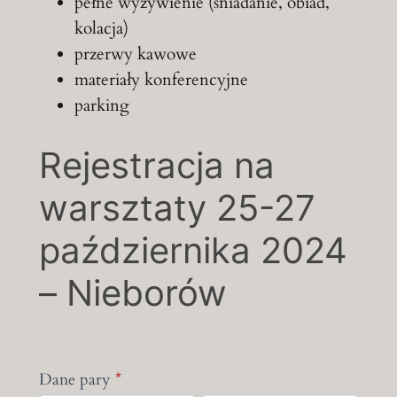
pełne wyżywienie (śniadanie, obiad,
kolacja)
przerwy kawowe
materiały konferencyjne
parking
Rejestracja
Rejestracja na
na
warsztaty 25-27
warsztaty
25-
października 2024
27
października
– Nieborów
2024
–
Nieborów
Dane pary
If
*