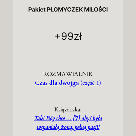
Pakiet PŁOMYCZEK MIŁOŚCI
+99zł
ROZMAWIALNIK
Czas dla dwojga
(część 1)
Książeczka:
Tak! Bóg chce… [7] abyś była
wspaniałą żoną, pełną pasji!